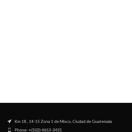
Km 18 , 14-15 Zona 1 de Mixco, Ciudad de Guatemala
Phone: +(502) 4653-3435