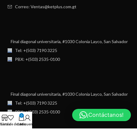
Correo: Ventas@ketplus.com.gt
Final diagonal universitaria, #1030 Colonia Layco, San Salvador
Tel: +(503) 7190 3225
PBX: +(503) 2535-0100
Final diagonal universitaria, #1030 Colonia Layco, San Salvador
Tel: +(503) 7190 3225
PBX: +(503) 2535-0100
¡Contáctanos!
0
Tienda
Lista de deseos
Carro
Mi cuenta
USEFUL LINKS