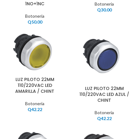
1NO+1NC
Botonería
Q
30.00
Botonería
Q
50.00
LUZ PILOTO 22MM
110/220VAC LED
LUZ PILOTO 22MM
AMARILLA / CHINT
110/220VAC LED AZUL /
CHINT
Botonería
Q
42.22
Botonería
Q
42.22