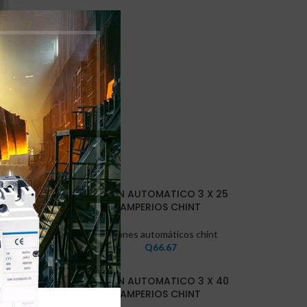
0 CHINT
nt
X 6
FLIPON AUTOMATICO 3 X 25
AMPERIOS CHINT
nt
Flipones automáticos chint
Q
66.67
VEND
X 4
FLIPON AUTOMATICO 3 X 40
IDO
AMPERIOS CHINT