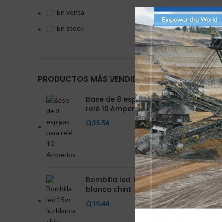
En venta
En stock
PRODUCTOS MÁS VENDIDOS
Base de 8 espigas para
relé 10 Amperios
Q
35.56
FLIPO
F
Bombilla led 15w luz
blanca chint
VEND
FLIPO
Q
19.44
IDO