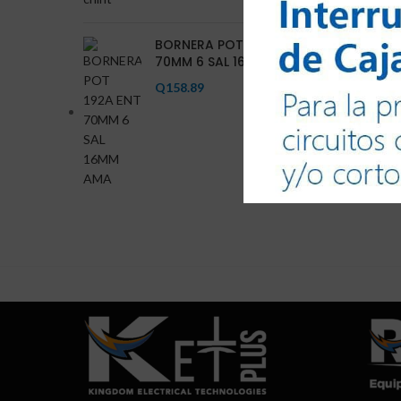
F
BORNERA POT 192A ENT
70MM 6 SAL 16MM AMA
FLI
Q
158.89
F