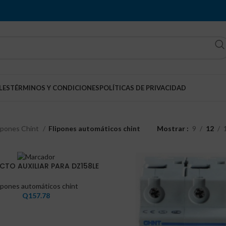
LES
TÉRMINOS Y CONDICIONES
POLÍTICAS DE PRIVACIDAD
ipones Chint
Flipones automáticos chint
Mostrar
9
12
TO AUXILIAR PARA DZ158LE
lipones automáticos chint
Q
157.78