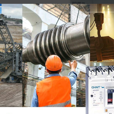
FLIPON AUTOMATICO 2 X10
Flipones automáticos chi
Q
211.11
VEND
N AUTOMATICO 3 X 2 AMP.
FLIPON AUTOMATICO 3 
IDO
CHINT
AMPERIOS CHINT
lipones automáticos chint
Flipones automáticos chi
Q
66.67
Q
68.80
N AUTOMATICO 3 X 32 AMP.
FLIPON AUTOMATICO 3 
CHINT
AMPERIOS CHINT