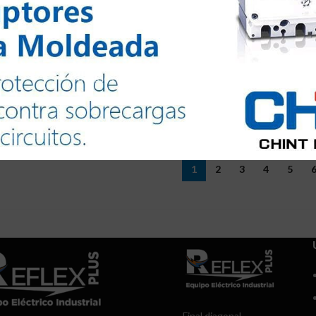
lipones automáticos chint
Flipones automáticos chi
Q
66.00
Q
66.67
VEND
PON AUTOMATICO 3 X 50
FLIPON AUTOMATICO 3 
IDO
AMPERIOS CHINT
AMPERIOS CHINT
Todos los derechos reservados @2024
lipones automáticos chint
Flipones automáticos chi
Q
66.67
Q
68.80
1
2
3
4
5
Final diagonal