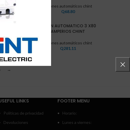
nt
Flipones automáticos chint
Q
68.80
X 63
FLIPON AUTOMATICO 3 X80
AMPERIOS CHINT
nt
Flipones automáticos chint
Q
281.11
6
→
USEFUL LINKS
FOOTER MENU
Politicas de privacidad
Horario:
Devoluciones
Lunes a viernes: