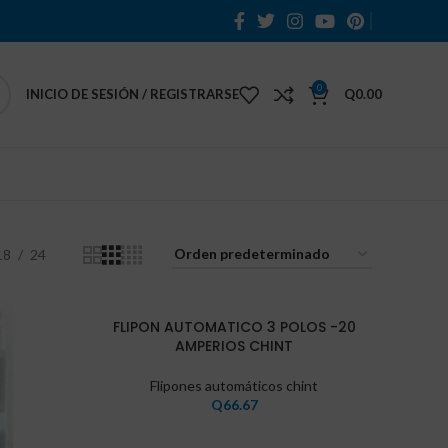
0
INICIO DE SESIÓN / REGISTRARSE
Q
0.00
18
24
FLIPON AUTOMATICO 3 POLOS -20
AMPERIOS CHINT
Flipones automáticos chint
Q
66.67