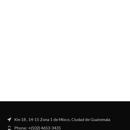
Km 18 , 14-15 Zona 1 de Mixco, Ciudad de Guatemala
Phone: +(502) 4653-3435