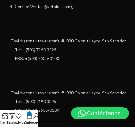
Correo: Ventas@ketplus.com.gt
Final diagonal universitaria, #1030 Colonia Layco, San Salvador
Tel: +(503) 7190 3225
PBX: +(503) 2535-0100
Final diagonal universitaria, #1030 Colonia Layco, San Salvador
Tel: +(503) 7190 3225
PBX: +(503) 2535-0100
¡Contáctanos!
0
Tienda
Filtros
Lista de deseos
Carro
Mi cuenta
USEFUL LINKS