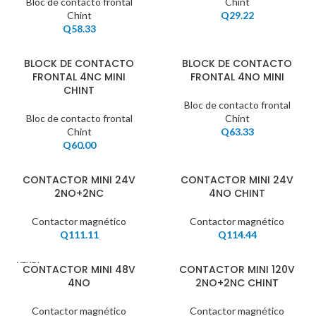
Bloc de contacto frontal
Chint
Chint
Q
29.22
Q
58.33
BLOCK DE CONTACTO
BLOCK DE CONTACTO
FRONTAL 4NC MINI
FRONTAL 4NO MINI
CHINT
Bloc de contacto frontal
Bloc de contacto frontal
Chint
Chint
Q
63.33
Q
60.00
CONTACTOR MINI 24V
CONTACTOR MINI 24V
2NO+2NC
4NO CHINT
Contactor magnético
Contactor magnético
Q
111.11
Q
114.44
VENDI
CONTACTOR MINI 48V
CONTACTOR MINI 120V
DO
4NO
2NO+2NC CHINT
Contactor magnético
Contactor magnético