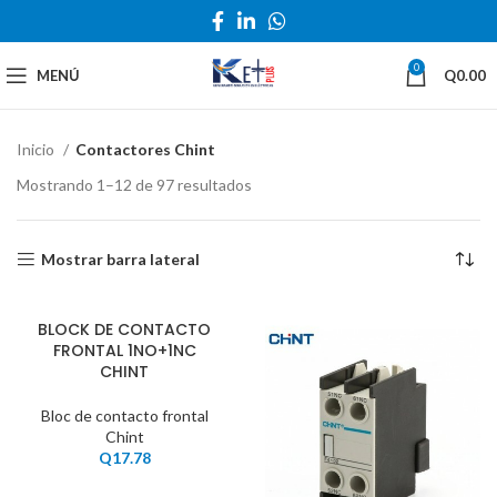
0
MENÚ
Q
0.00
Inicio
Contactores Chint
Mostrando 1–12 de 97 resultados
Mostrar barra lateral
BLOCK DE CONTACTO
FRONTAL 1NO+1NC
CHINT
Bloc de contacto frontal
Chint
Q
17.78