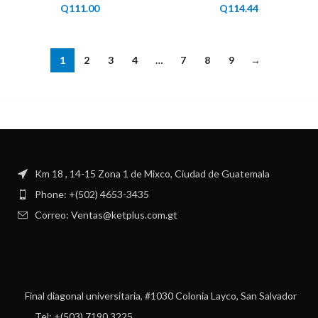
Q
111.00
Q
114.44
1
2
3
4
…
7
8
9
→
Km 18 , 14-15 Zona 1 de Mixco, Ciudad de Guatemala
Phone: +(502) 4653-3435
Correo: Ventas@ketplus.com.gt
Final diagonal universitaria, #1030 Colonia Layco, San Salvador
Tel: +(503) 7190 3225