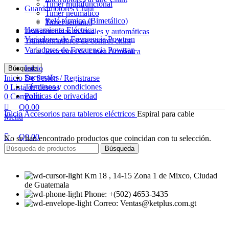
Timer multifuncional
Guardamotores Chint
Timer neumático
Relé térmico (Bimetálico)
Timer semanal
Herramienta Eléctrica
Transferencias manuales y automáticas
Variadores de Frecuencia Powtran
Transformadores de control chint
Variadores de Frecuencia Powtran
Reactores de Linea Armónica
Inicio
Búsqueda
Sucursales
Inicio De Sesión / Registrarse
Términos y condiciones
0
Lista de deseos
Políticas de privacidad
0
Comparar
Q
0.00
Inicio
Accesorios para tableros eléctricos
Espiral para cable
Menú
Q
0.00
No se han encontrado productos que coincidan con tu selección.
Búsqueda
Km 18 , 14-15 Zona 1 de Mixco, Ciudad
de Guatemala
Phone: +(502) 4653-3435
Correo: Ventas@ketplus.com.gt