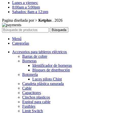
Lunes a viernes:
8:00am a 5:00pm
Sabados: 8am a 12:pm
Pagina diseñada por >
Ketplus
. 2026
Búsqueda
Menú
Categorías
Accesorios para tableros eléctricos
Barras de cobre
Borneras
Identificador de borneras
Bloques de distribución
Botonería
Luces piloto Chint
Canaleta plástica ranurada
Cable
Capacitores
Cinchos plasticos
Espiral para cable
Fusibles
Limit Switch