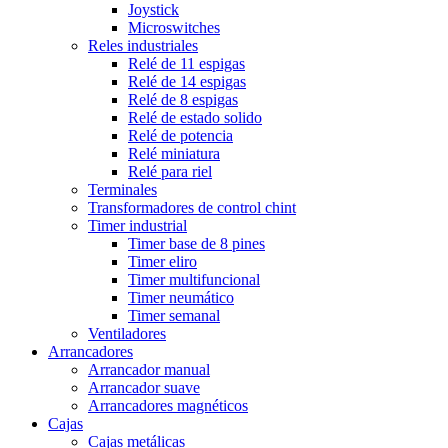
Joystick
Microswitches
Reles industriales
Relé de 11 espigas
Relé de 14 espigas
Relé de 8 espigas
Relé de estado solido
Relé de potencia
Relé miniatura
Relé para riel
Terminales
Transformadores de control chint
Timer industrial
Timer base de 8 pines
Timer eliro
Timer multifuncional
Timer neumático
Timer semanal
Ventiladores
Arrancadores
Arrancador manual
Arrancador suave
Arrancadores magnéticos
Cajas
Cajas metálicas