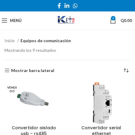
0
MENÚ
Q
0.00
Inicio
Equipos de comunicación
Mostrando los 9 resultados
Mostrar barra lateral
VENDI
DO
Convertidor aislado
Convertidor serial
usb – rs485
ethernet