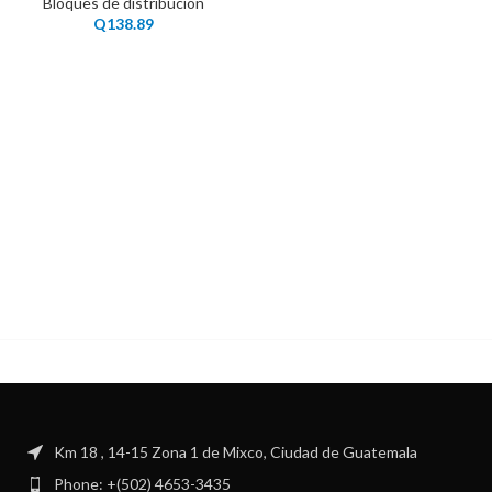
Bloques de distribución
Q
138.89
Km 18 , 14-15 Zona 1 de Mixco, Ciudad de Guatemala
Phone: +(502) 4653-3435