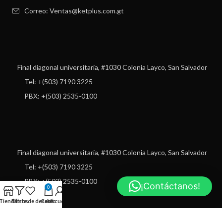
Correo: Ventas@ketplus.com.gt
Final diagonal universitaria, #1030 Colonia Layco, San Salvador
Tel: +(503) 7190 3225
PBX: +(503) 2535-0100
Final diagonal universitaria, #1030 Colonia Layco, San Salvador
Tel: +(503) 7190 3225
PBX: +(503) 2535-0100
¡Contáctanos!
0
Tienda
Filtros
Lista de deseos
Carro
Mi cuenta
USEFUL LINKS