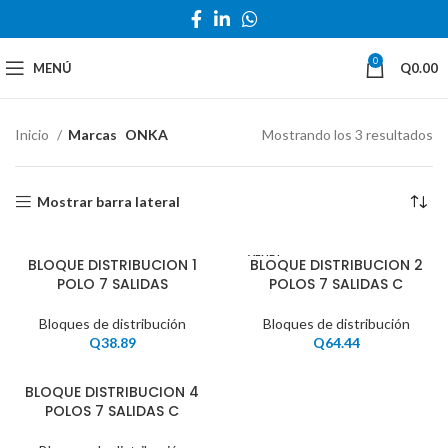
0
MENÚ
Q
0.00
Inicio
Marcas
ONKA
Mostrando los 3 resultados
Mostrar barra lateral
VENDI
BLOQUE DISTRIBUCION 1
BLOQUE DISTRIBUCION 2
DO
POLO 7 SALIDAS
POLOS 7 SALIDAS C
Bloques de distribución
Bloques de distribución
Q
38.89
Q
64.44
BLOQUE DISTRIBUCION 4
POLOS 7 SALIDAS C