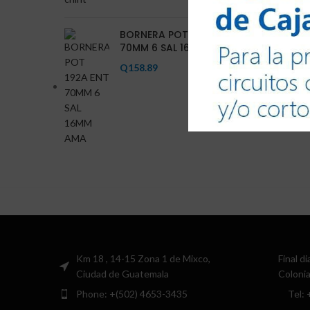
BORNERA POT 192A ENT
70MM 6 SAL 16MM AMA
Q
158.89
Km 18 , 14-15 Zona 1 de Mixco,
Final d
Ciudad de Guatemala
Colonia
Phone: +(502) 4653-3435
Tel: