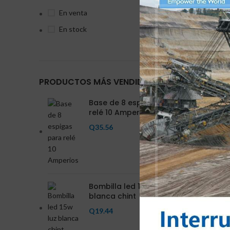
En venta
En stock
PRODUCTOS MÁS VENDIDOS
Base de 8 espigas para
relé 10 Amperios
Q
35.56
Bombilla led 15w luz
blanca chint
Q
19.44