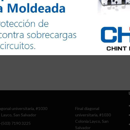
Todos los derechos reservados @2024
iagonal universitaria, #1030
Final diagonal
 Layco, San Salvador
universitaria, #1030
Colonia Layco, San
 +(503) 7190 3225
Salvador