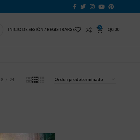
0
INICIO DE SESIÓN / REGISTRARSE
Q
0.00
18
24