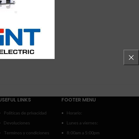
USEFUL LINKS
FOOTER MENU
Politicas de privacidad
Horario:
Devoluciones
Lunes a viernes:
Terminos y condiciones
8:00am a 5:00pm