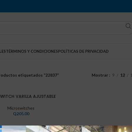
LES
TÉRMINOS Y CONDICIONES
POLÍTICAS DE PRIVACIDAD
roductos etiquetados “22837”
Mostrar
9
12
 SWITCH VARILLA AJUSTABLE
Microswitches
Q
205.00