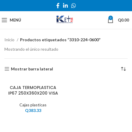
0
MENÚ
Q
0.00
Inicio
Productos etiquetados “3310-224-0600”
Mostrando el único resultado
Mostrar barra lateral
CAJA TERMOPLASTICA
IP67 250X360X200 VISA
Cajas plasticas
Q
383.33