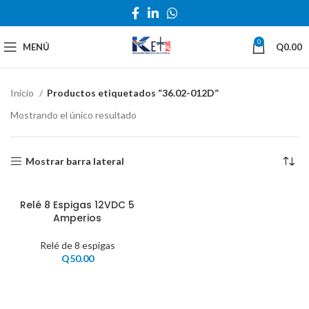
0
MENÚ
Q
0.00
Inicio
Productos etiquetados “36.02-012D”
Mostrando el único resultado
Mostrar barra lateral
Relé 8 Espigas 12VDC 5
Amperios
Relé de 8 espigas
Q
50.00