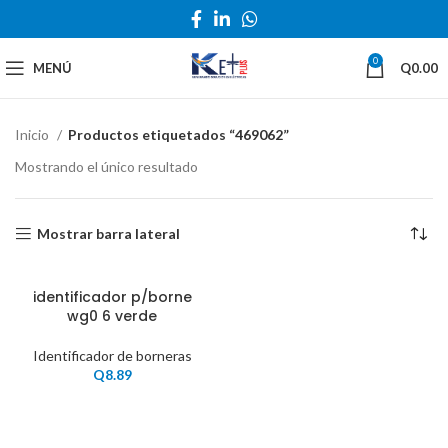
0
MENÚ
Q
0.00
Inicio
Productos etiquetados “469062”
Mostrando el único resultado
Mostrar barra lateral
identificador p/borne
wg0 6 verde
Identificador de borneras
Q
8.89