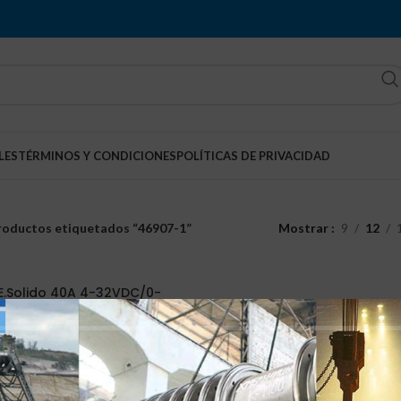
LES
TÉRMINOS Y CONDICIONES
POLÍTICAS DE PRIVACIDAD
roductos etiquetados “46907-1”
Mostrar
9
12
 E.Solido 40A 4-32VDC/0-
200VDC
Relé de estado solido
Q
450.00