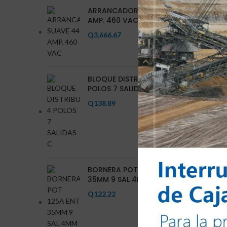
ARRANCADOR SUAVE 44
AMP. 460 VAC
Q
3,666.67
BLOQUE DISTRIBUCION 4
POLOS 7 SALIDAS C
Q
138.89
BORNERA POT 125A ENT
35MM 9 SAL 4MM AMA
Q
122.22