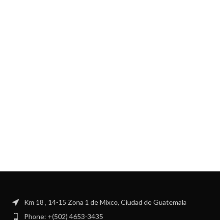
Km 18 , 14-15 Zona 1 de Mixco, Ciudad de Guatemala
Phone: +(502) 4653-3435