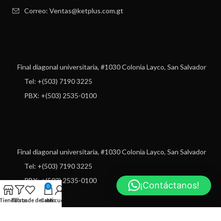
Correo: Ventas@ketplus.com.gt
Final diagonal universitaria, #1030 Colonia Layco, San Salvador
Tel: +(503) 7190 3225
PBX: +(503) 2535-0100
Final diagonal universitaria, #1030 Colonia Layco, San Salvador
Tel: +(503) 7190 3225
PBX: +(503) 2535-0100
¡Contáctanos!
0
Tienda
Filtros
Lista de deseos
Carro
Mi cuenta
USEFUL LINKS