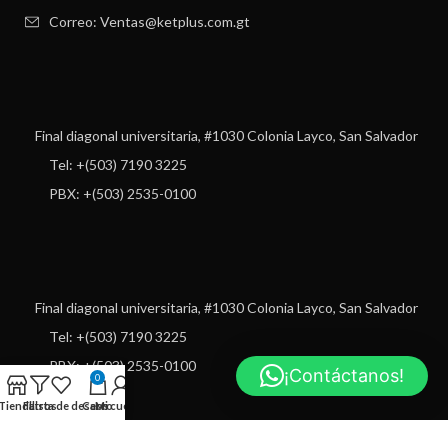
Correo: Ventas@ketplus.com.gt
Final diagonal universitaria, #1030 Colonia Layco, San Salvador
Tel: +(503) 7190 3225
PBX: +(503) 2535-0100
Final diagonal universitaria, #1030 Colonia Layco, San Salvador
Tel: +(503) 7190 3225
PBX: +(503) 2535-0100
¡Contáctanos!
0
Tienda
Filtros
Lista de deseos
Carro
Mi cuenta
USEFUL LINKS