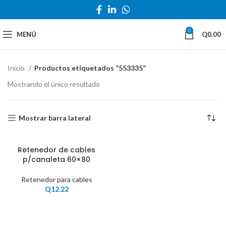
0
MENÚ
Q
0.00
Inicio
Productos etiquetados “553335”
Mostrando el único resultado
Mostrar barra lateral
Retenedor de cables
p/canaleta 60×80
Retenedor para cables
Q
12.22