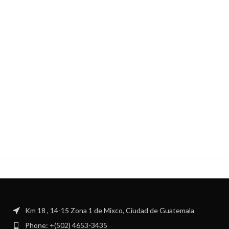
Km 18 , 14-15 Zona 1 de Mixco, Ciudad de Guatemala
Phone: +(502) 4653-3435