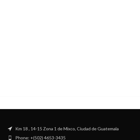
Km 18 , 14-15 Zona 1 de Mixco, Ciudad de Guatemala
Phone: +(502) 4653-3435