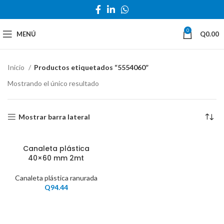
0
MENÚ
Q
0.00
Inicio
Productos etiquetados “5554060”
Mostrando el único resultado
Mostrar barra lateral
Canaleta plástica
40×60 mm 2mt
Canaleta plástica ranurada
Q
94.44