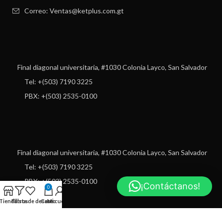
Correo: Ventas@ketplus.com.gt
Final diagonal universitaria, #1030 Colonia Layco, San Salvador
Tel: +(503) 7190 3225
PBX: +(503) 2535-0100
Final diagonal universitaria, #1030 Colonia Layco, San Salvador
Tel: +(503) 7190 3225
PBX: +(503) 2535-0100
¡Contáctanos!
0
Tienda
Filtros
Lista de deseos
Carro
Mi cuenta
USEFUL LINKS