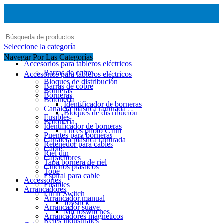
Seleccione la categoría
Navegar Por Las Categorías
Accesorios para tableros eléctricos
Barras de cobre
Accesorios para tableros eléctricos
Bloques de distribución
Barras de cobre
Borneras
Borneras
Botonería
Identificador de borneras
Canaleta plástica ranurada
Bloques de distribución
Fusibles
Botonería
Identificador de borneras
Luces piloto Chint
Puentes para borneras
Canaleta plástica ranurada
Retenedor para cables
Cable
Riel din
Capacitores
Tapa bornera de riel
Cinchos plasticos
Tope
Espiral para cable
Accessories
Fusibles
Arrancadores
Limit Switch
Arrancador manual
Joystick
Arrancador suave
Microswitches
Arrancadores magnéticos
Reles industriales