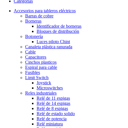
Categorías
Accesorios para tableros eléctricos
Barras de cobre
Borneras
Identificador de borneras
Bloques de distribución
Botonería
Luces piloto Chint
Canaleta plástica ranurada
Cable
Capacitores
Cinchos plasticos
Espiral para cable
Fusibles
Limit Switch
Joystick
Microswitches
Reles industriales
Relé de 11 espigas
Relé de 14 espigas
Relé de 8 espigas
Relé de estado solido
Relé de potencia
Relé miniatura