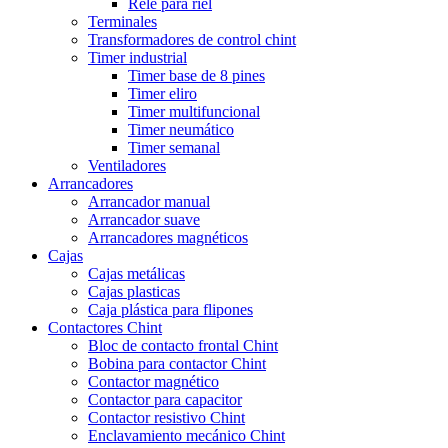
Relé para riel
Terminales
Transformadores de control chint
Timer industrial
Timer base de 8 pines
Timer eliro
Timer multifuncional
Timer neumático
Timer semanal
Ventiladores
Arrancadores
Arrancador manual
Arrancador suave
Arrancadores magnéticos
Cajas
Cajas metálicas
Cajas plasticas
Caja plástica para flipones
Contactores Chint
Bloc de contacto frontal Chint
Bobina para contactor Chint
Contactor magnético
Contactor para capacitor
Contactor resistivo Chint
Enclavamiento mecánico Chint