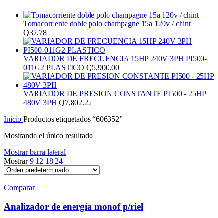
Tomacorriente doble polo champagne 15a 120v / chint
Q
37.78
VARIADOR DE FRECUENCIA 15HP 240V 3PH PI500-
011G2 PLASTICO
Q
5,900.00
VARIADOR DE PRESION CONSTANTE PI500 - 25HP
480V 3PH
Q
7,802.22
Inicio
Productos etiquetados “606352”
Mostrando el único resultado
Mostrar barra lateral
Mostrar
9
12
18
24
Comparar
Analizador de energía monof p/riel