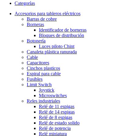
Categorías
Accesorios para tableros eléctricos
Barras de cobre
Borneras
Identificador de borneras
Bloques de distribución
Botonería
Luces piloto Chint
Canaleta plástica ranurada
Cable
Capacitores
Cinchos plasticos
Espiral para cable
Fusibles
Limit Switch
Joystick
Microswitches
Reles industriales
Relé de 11 espigas
Relé de 14 espigas
Relé de 8 espigas
Relé de estado solido
Relé de potencia
Relé miniatura