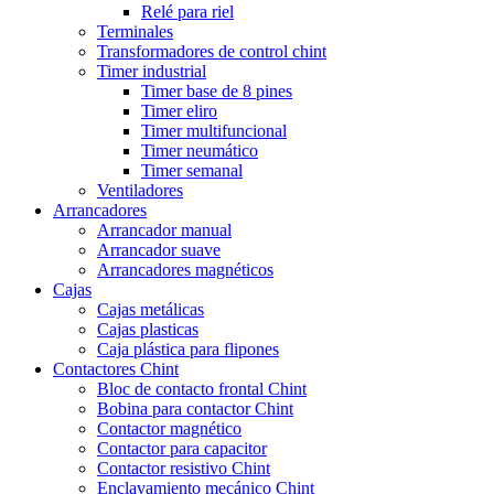
Relé para riel
Terminales
Transformadores de control chint
Timer industrial
Timer base de 8 pines
Timer eliro
Timer multifuncional
Timer neumático
Timer semanal
Ventiladores
Arrancadores
Arrancador manual
Arrancador suave
Arrancadores magnéticos
Cajas
Cajas metálicas
Cajas plasticas
Caja plástica para flipones
Contactores Chint
Bloc de contacto frontal Chint
Bobina para contactor Chint
Contactor magnético
Contactor para capacitor
Contactor resistivo Chint
Enclavamiento mecánico Chint