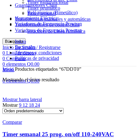
Timer multifuncional
Guardamotores Chint
Timer neumático
Relé térmico (Bimetálico)
Timer semanal
Herramienta Eléctrica
Transferencias manuales y automáticas
Variadores de Frecuencia Powtran
Transformadores de control chint
Variadores de Frecuencia Powtran
Reactores de Linea Armónica
Inicio
Búsqueda
Sucursales
Inicio De Sesión / Registrarse
Términos y condiciones
0
Lista de deseos
Políticas de privacidad
0
Comparar
0
elementos
Q
0.00
Inicio
Productos etiquetados “67DDT0”
Menú
Mostrando el único resultado
0
elementos
Q
0.00
Mostrar barra lateral
Mostrar
9
12
18
24
Comparar
Timer semanal 25 prog. on/off 110-240VAC