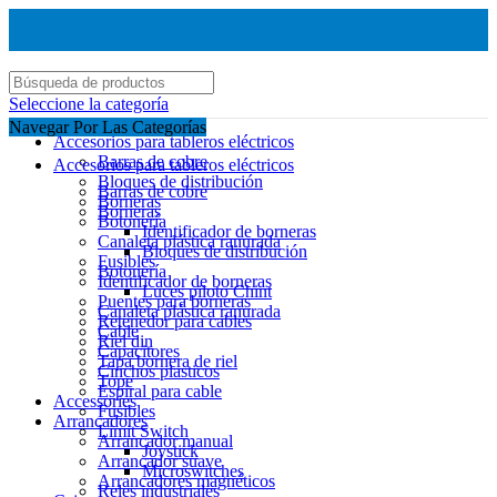
Seleccione la categoría
Navegar Por Las Categorías
Accesorios para tableros eléctricos
Barras de cobre
Accesorios para tableros eléctricos
Bloques de distribución
Barras de cobre
Borneras
Borneras
Botonería
Identificador de borneras
Canaleta plástica ranurada
Bloques de distribución
Fusibles
Botonería
Identificador de borneras
Luces piloto Chint
Puentes para borneras
Canaleta plástica ranurada
Retenedor para cables
Cable
Riel din
Capacitores
Tapa bornera de riel
Cinchos plasticos
Tope
Espiral para cable
Accessories
Fusibles
Arrancadores
Limit Switch
Arrancador manual
Joystick
Arrancador suave
Microswitches
Arrancadores magnéticos
Reles industriales