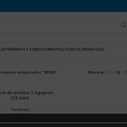
LES
TÉRMINOS Y CONDICIONES
POLÍTICAS DE PRIVACIDAD
roductos etiquetados “98100”
Mostrar
9
12
nal de entallar 2 Agujeros
3/0 AWG
Terminales
Q
18.89