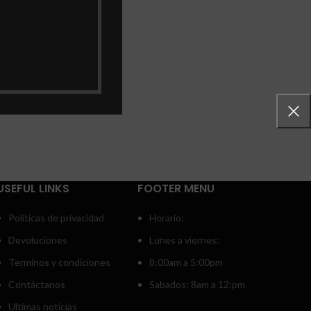
USEFUL LINKS
FOOTER MENU
Politicas de privacidad
Horario:
Devoluciones
Lunes a viernes:
Terminos y condiciones
8:00am a 5:00pm
Contáctanos
Sabados: 8am a 12:pm
Ultimas noticias