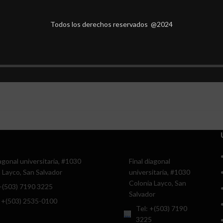
Todos los derechos reservados @2024
iagonal universitaria, #1030
Final diagonal
 Layco, San Salvador
universitaria, #1030
Colonia Layco, San
 +(503) 7190 3225
Salvador
 +(503) 2535-0100
Tel: +(503) 7190
3225