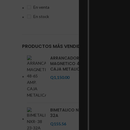
En venta
En stock
PRODUCTOS MÁS VENDIDOS
ARRANCADOR
MAGNETICO 48-65 AMP.
CAJA METALICA
Q
1,150.00
BIMETALICO NXR- 38 23-
32A
Q
155.56