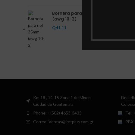
Bornera para riel 35mm
(awg 10-2)
Q
41.11
Km 18 , 14-15 Zona 1 de Mixco,
Final d
Ciudad de Guatemala
Colonia
Phone: +(502) 4653-3435
Tel:
Correo: Ventas@ketplus.com.gt
PBX: