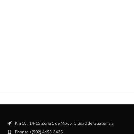
Km 18 , 14-15 Zona 1 de Mixco, Ciudad de Guatemala
Phone: +(502) 4653-3435