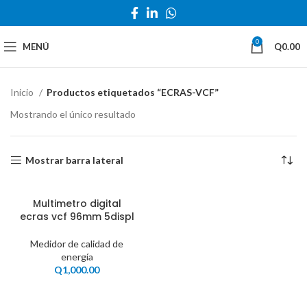
0
MENÚ
Q
0.00
Inicio
Productos etiquetados “ECRAS-VCF”
Mostrando el único resultado
Mostrar barra lateral
Multimetro digital
ecras vcf 96mm 5displ
Medidor de calidad de
energía
Q
1,000.00