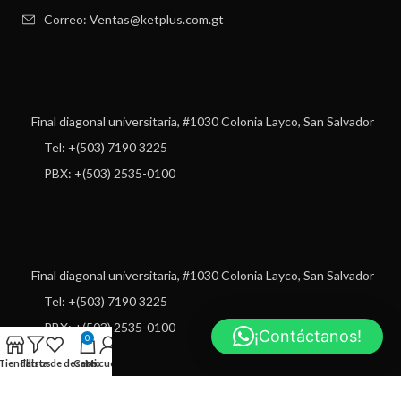
Correo: Ventas@ketplus.com.gt
Final diagonal universitaria, #1030 Colonia Layco, San Salvador
Tel: +(503) 7190 3225
PBX: +(503) 2535-0100
Final diagonal universitaria, #1030 Colonia Layco, San Salvador
Tel: +(503) 7190 3225
PBX: +(503) 2535-0100
¡Contáctanos!
0
Tienda
Filtros
Lista de deseos
Carro
Mi cuenta
USEFUL LINKS