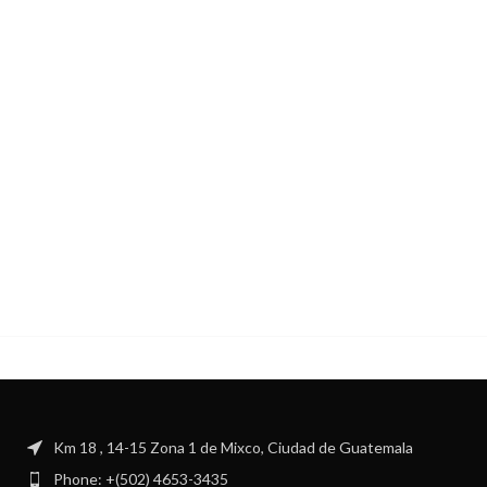
Km 18 , 14-15 Zona 1 de Mixco, Ciudad de Guatemala
Phone: +(502) 4653-3435