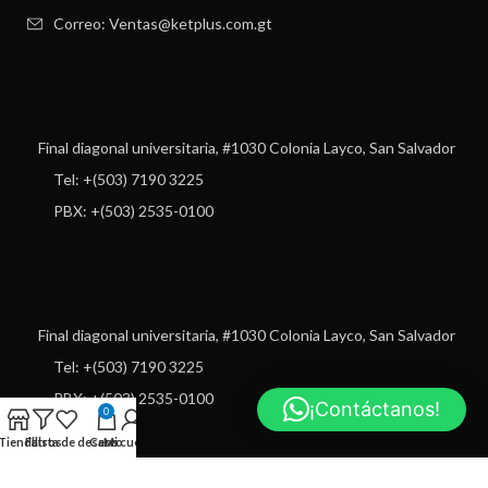
Correo: Ventas@ketplus.com.gt
Final diagonal universitaria, #1030 Colonia Layco, San Salvador
Tel: +(503) 7190 3225
PBX: +(503) 2535-0100
Final diagonal universitaria, #1030 Colonia Layco, San Salvador
Tel: +(503) 7190 3225
PBX: +(503) 2535-0100
¡Contáctanos!
0
Tienda
Filtros
Lista de deseos
Carro
Mi cuenta
USEFUL LINKS