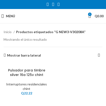
0
MENÚ
Q
0.00
Inicio
Productos etiquetados “G NEW3-V30208A”
Mostrando el único resultado
Mostrar barra lateral
Pulsador para timbre
silver 16a 125v chint
Interruptores residenciales
chint
Q
22.22