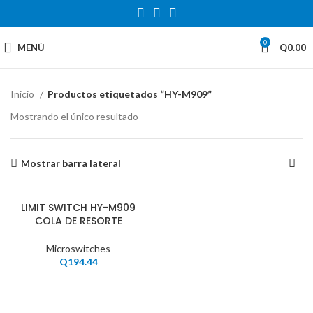
0
MENÚ
Q
0.00
Inicio
Productos etiquetados “HY-M909”
Mostrando el único resultado
Mostrar barra lateral
LIMIT SWITCH HY-M909
COLA DE RESORTE
Microswitches
Q
194.44