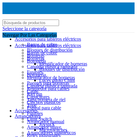
Seleccione la categoría
Navegar Por Las Categorías
Accesorios para tableros eléctricos
Barras de cobre
Accesorios para tableros eléctricos
Bloques de distribución
Barras de cobre
Borneras
Borneras
Botonería
Identificador de borneras
Canaleta plástica ranurada
Bloques de distribución
Fusibles
Botonería
Identificador de borneras
Luces piloto Chint
Puentes para borneras
Canaleta plástica ranurada
Retenedor para cables
Cable
Riel din
Capacitores
Tapa bornera de riel
Cinchos plasticos
Tope
Espiral para cable
Accessories
Fusibles
Arrancadores
Limit Switch
Arrancador manual
Joystick
Arrancador suave
Microswitches
Arrancadores magnéticos
Reles industriales