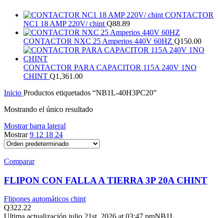
CONTACTOR
NC1 18 AMP 220V/ chint
Q
88.89
CONTACTOR NXC 25 Amperios 440V 60HZ
Q
150.00
CONTACTOR PARA CAPACITOR 115A 240V 1NO
CHINT
Q
1,361.00
Inicio
Productos etiquetados “NB1L-40H3PC20”
Mostrando el único resultado
Mostrar barra lateral
Mostrar
9
12
18
24
Comparar
FLIPON CON FALLA A TIERRA 3P 20A CHINT
Flipones automáticos chint
Q
322.22
Ultima actualización julio 21st, 2026 at 03:47 pmNB1L