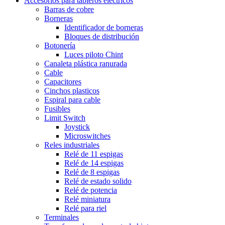
Accesorios para tableros eléctricos
Barras de cobre
Borneras
Identificador de borneras
Bloques de distribución
Botonería
Luces piloto Chint
Canaleta plástica ranurada
Cable
Capacitores
Cinchos plasticos
Espiral para cable
Fusibles
Limit Switch
Joystick
Microswitches
Reles industriales
Relé de 11 espigas
Relé de 14 espigas
Relé de 8 espigas
Relé de estado solido
Relé de potencia
Relé miniatura
Relé para riel
Terminales