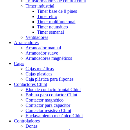
Transformadores de control chint
Timer industrial
Timer base de 8 pines
Timer eliro
Timer multifuncional
Timer neumático
Timer semanal
Ventiladores
Arrancadores
Arrancador manual
Arrancador suave
Arrancadores magnéticos
Cajas
Cajas metálicas
Cajas plasticas
Caja plástica para flipones
Contactores Chint
Bloc de contacto frontal Chint
Bobina para contactor Chint
Contactor magnético
Contactor para capacitor
Contactor resistivo Chint
Enclavamiento mecánico Chint
Controladores
Donas