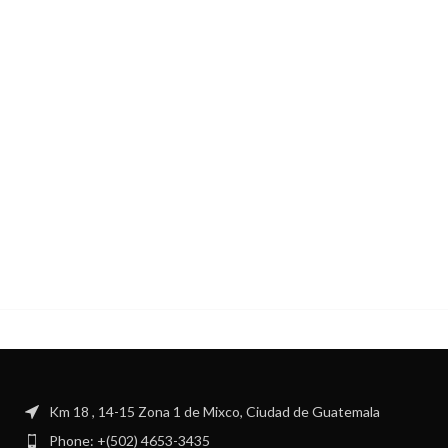
Km 18 , 14-15 Zona 1 de Mixco, Ciudad de Guatemala
Phone: +(502) 4653-3435