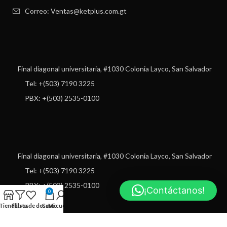
Correo: Ventas@ketplus.com.gt
Final diagonal universitaria, #1030 Colonia Layco, San Salvador
Tel: +(503) 7190 3225
PBX: +(503) 2535-0100
Final diagonal universitaria, #1030 Colonia Layco, San Salvador
Tel: +(503) 7190 3225
PBX: +(503) 2535-0100
¡Contáctanos!
0
Tienda
Filtros
Lista de deseos
Carro
Mi cuenta
USEFUL LINKS