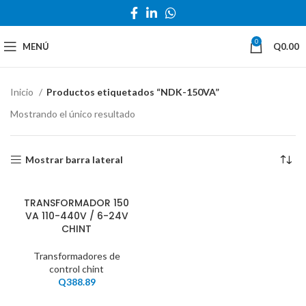
0
MENÚ
Q
0.00
Inicio
Productos etiquetados “NDK-150VA”
Mostrando el único resultado
Mostrar barra lateral
TRANSFORMADOR 150
VA 110-440V / 6-24V
CHINT
Transformadores de
control chint
Q
388.89