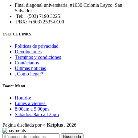
Final diagonal universitaria, #1030 Colonia Layco, San
Salvador
Tel: +(503) 7190 3225
PBX: +(503) 2535-0100
USEFUL LINKS
Politicas de privacidad
Devoluciones
Terminos y condiciones
Contáctanos
Ultimas noticias
¿Como llegar?
Footer Menu
Horario:
Lunes a viernes:
8:00am a 5:00pm
Sabados: 8am a 12:pm
Pagina diseñada por >
Ketplus
. 2026
Búsqueda