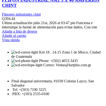
FLIPON INDUSTRIAL NM1 3 X 40 AMPERIOS
CHINT
Flipones industriales chint
Q
394.44
Ultima actualización julio 21st, 2026 at 03:47 pm Funciona e
interrumpe la fuente de alimentación para evitar daños. Con este
Añadir a lista de deseos
Añadir al carrito
Vista rápida
Km 18 , 14-15 Zona 1 de Mixco, Ciudad
de Guatemala
Phone: +(502) 4653-3435
Correo: Ventas@ketplus.com.gt
Final diagonal universitaria, #1030 Colonia Layco, San
Salvador
Tel: +(503) 7190 3225
PBX: +(503) 2535-0100