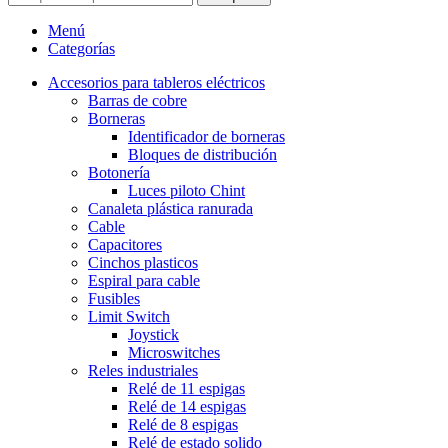
Menú
Categorías
Accesorios para tableros eléctricos
Barras de cobre
Borneras
Identificador de borneras
Bloques de distribución
Botonería
Luces piloto Chint
Canaleta plástica ranurada
Cable
Capacitores
Cinchos plasticos
Espiral para cable
Fusibles
Limit Switch
Joystick
Microswitches
Reles industriales
Relé de 11 espigas
Relé de 14 espigas
Relé de 8 espigas
Relé de estado solido