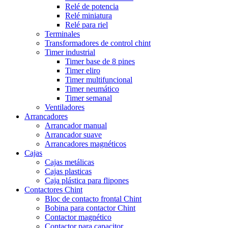
Relé de potencia
Relé miniatura
Relé para riel
Terminales
Transformadores de control chint
Timer industrial
Timer base de 8 pines
Timer eliro
Timer multifuncional
Timer neumático
Timer semanal
Ventiladores
Arrancadores
Arrancador manual
Arrancador suave
Arrancadores magnéticos
Cajas
Cajas metálicas
Cajas plasticas
Caja plástica para flipones
Contactores Chint
Bloc de contacto frontal Chint
Bobina para contactor Chint
Contactor magnético
Contactor para capacitor