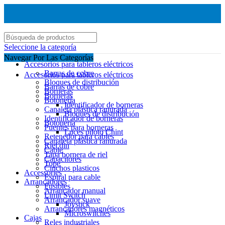
Seleccione la categoría
Navegar Por Las Categorías
Accesorios para tableros eléctricos
Barras de cobre
Accesorios para tableros eléctricos
Bloques de distribución
Barras de cobre
Borneras
Borneras
Botonería
Identificador de borneras
Canaleta plástica ranurada
Bloques de distribución
Identificador de borneras
Botonería
Puentes para borneras
Luces piloto Chint
Retenedor para cables
Canaleta plástica ranurada
Riel din
Cable
Tapa bornera de riel
Capacitores
Tope
Cinchos plasticos
Accessories
Espiral para cable
Arrancadores
Fusibles
Arrancador manual
Limit Switch
Arrancador suave
Joystick
Arrancadores magnéticos
Microswitches
Cajas
Reles industriales