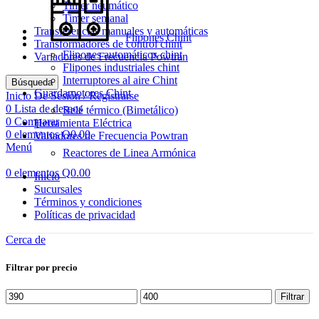
Timer neumático
Timer semanal
Transferencias manuales y automáticas
Flipones Chint
Transformadores de control chint
Flipones automáticos chint
Variadores de Frecuencia Powtran
Flipones industriales chint
Interruptores al aire Chint
Búsqueda
Guardamotores Chint
Inicio De Sesión / Registrarse
0
Lista de deseos
Relé térmico (Bimetálico)
0
Comparar
Herramienta Eléctrica
0
elementos
Q
0.00
Variadores de Frecuencia Powtran
Menú
Reactores de Linea Armónica
0
elementos
Q
0.00
Inicio
Sucursales
Términos y condiciones
Políticas de privacidad
Cerca de
Filtrar por precio
Precio
Precio
Filtrar
mínimo
máximo