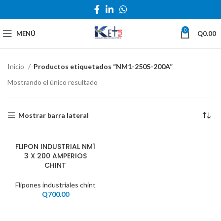
0
MENÚ
Q
0.00
Inicio
Productos etiquetados “NM1-250S-200A”
Mostrando el único resultado
Mostrar barra lateral
FLIPON INDUSTRIAL NM1
3 X 200 AMPERIOS
CHINT
Flipones industriales chint
Q
700.00