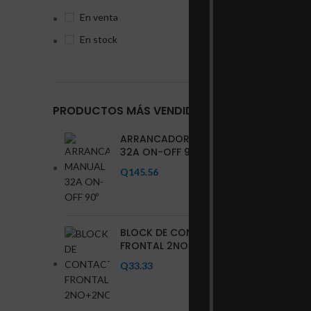
En venta
En stock
PRODUCTOS MÁS VENDIDOS
ARRANCADOR MANUAL
32A ON-OFF 90º
Q
145.56
BLOCK DE CONTACTO
FRONTAL 2NO+2NC
Q
33.33