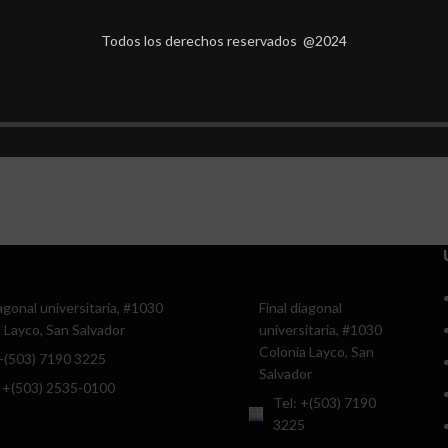
Todos los derechos reservados @2024
iagonal universitaria, #1030
Final diagonal
 Layco, San Salvador
universitaria, #1030
Colonia Layco, San
 +(503) 7190 3225
Salvador
 +(503) 2535-0100
Tel: +(503) 7190
3225