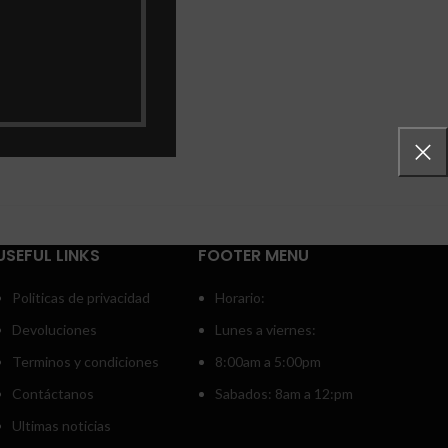
USEFUL LINKS
FOOTER MENU
Politicas de privacidad
Horario:
Devoluciones
Lunes a viernes:
Terminos y condiciones
8:00am a 5:00pm
Contáctanos
Sabados: 8am a 12:pm
Ultimas noticias