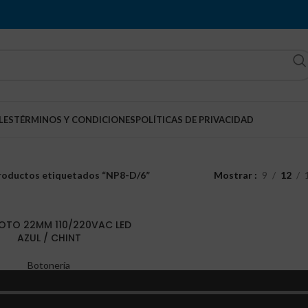
LES
TÉRMINOS Y CONDICIONES
POLÍTICAS DE PRIVACIDAD
roductos etiquetados “NP8-D/6”
Mostrar
9
12
LOTO 22MM 110/220VAC LED
AZUL / CHINT
Botonería
Q
42.22