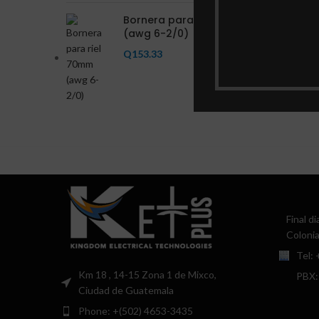
Bornera para riel 70mm
(awg 6-2/0)
Q
153.33
Final d
Colonia
Tel:
Km 18 , 14-15 Zona 1 de Mixco,
PBX:
Ciudad de Guatemala
Phone: +(502) 4653-3435