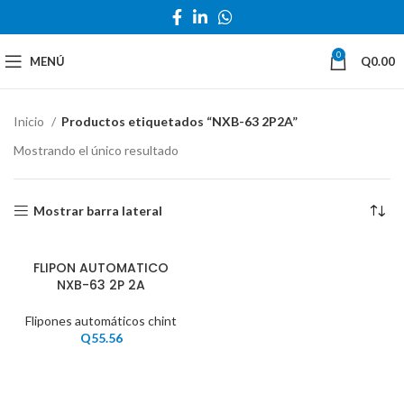
0
MENÚ
Q
0.00
Inicio
Productos etiquetados “NXB-63 2P2A”
Mostrando el único resultado
Mostrar barra lateral
FLIPON AUTOMATICO
NXB-63 2P 2A
Flipones automáticos chint
Q
55.56