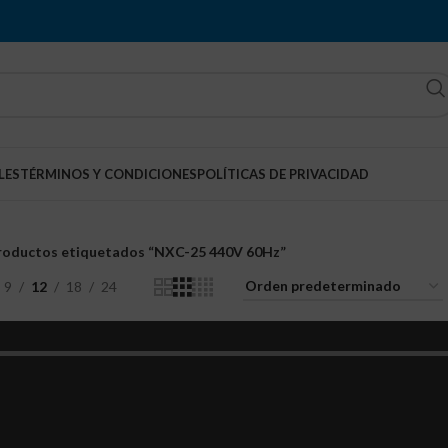
LES
TÉRMINOS Y CONDICIONES
POLÍTICAS DE PRIVACIDAD
roductos etiquetados “NXC-25 440V 60Hz”
9
12
18
24
ACTOR NXC 25 Amperios
440V 60HZ
Contactor magnético
Q
150.00