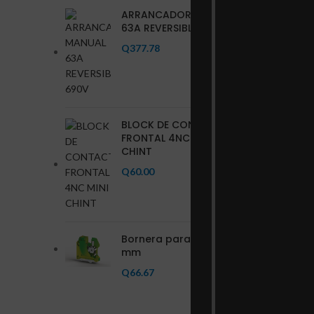
ARRANCADOR MANUAL
63A REVERSIBLE 690V
Q
377.78
BLOCK DE CONTACTO
FRONTAL 4NC MINI
CHINT
Q
60.00
Bornera para tierra 35
mm
Q
66.67