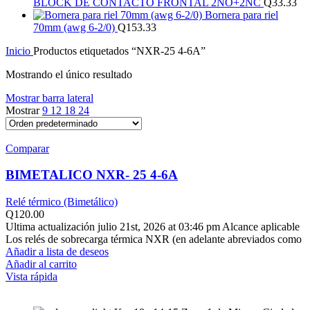
BLOCK DE CONTACTO FRONTAL 2NO+2NC
Q
33.33
Bornera para riel
70mm (awg 6-2/0)
Q
153.33
Inicio
Productos etiquetados “NXR-25 4-6A”
Mostrando el único resultado
Mostrar barra lateral
Mostrar
9
12
18
24
Comparar
BIMETALICO NXR- 25 4-6A
Relé térmico (Bimetálico)
Q
120.00
Ultima actualización julio 21st, 2026 at 03:46 pm Alcance aplicable
Los relés de sobrecarga térmica NXR (en adelante abreviados como
Añadir a lista de deseos
Añadir al carrito
Vista rápida