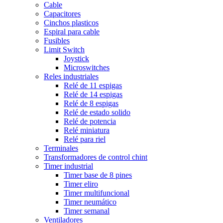
Cable
Capacitores
Cinchos plasticos
Espiral para cable
Fusibles
Limit Switch
Joystick
Microswitches
Reles industriales
Relé de 11 espigas
Relé de 14 espigas
Relé de 8 espigas
Relé de estado solido
Relé de potencia
Relé miniatura
Relé para riel
Terminales
Transformadores de control chint
Timer industrial
Timer base de 8 pines
Timer eliro
Timer multifuncional
Timer neumático
Timer semanal
Ventiladores