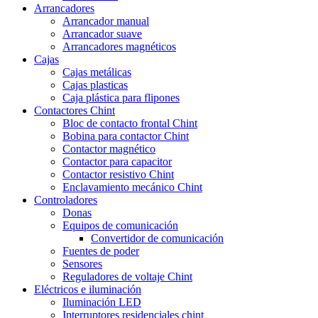
Arrancadores
Arrancador manual
Arrancador suave
Arrancadores magnéticos
Cajas
Cajas metálicas
Cajas plasticas
Caja plástica para flipones
Contactores Chint
Bloc de contacto frontal Chint
Bobina para contactor Chint
Contactor magnético
Contactor para capacitor
Contactor resistivo Chint
Enclavamiento mecánico Chint
Controladores
Donas
Equipos de comunicación
Convertidor de comunicación
Fuentes de poder
Sensores
Reguladores de voltaje Chint
Eléctricos e iluminación
Iluminación LED
Interruptores residenciales chint