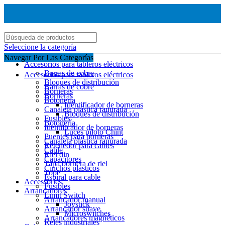
Seleccione la categoría
Navegar Por Las Categorías
Accesorios para tableros eléctricos
Barras de cobre
Accesorios para tableros eléctricos
Bloques de distribución
Barras de cobre
Borneras
Borneras
Botonería
Identificador de borneras
Canaleta plástica ranurada
Bloques de distribución
Fusibles
Botonería
Identificador de borneras
Luces piloto Chint
Puentes para borneras
Canaleta plástica ranurada
Retenedor para cables
Cable
Riel din
Capacitores
Tapa bornera de riel
Cinchos plasticos
Tope
Espiral para cable
Accessories
Fusibles
Arrancadores
Limit Switch
Arrancador manual
Joystick
Arrancador suave
Microswitches
Arrancadores magnéticos
Reles industriales