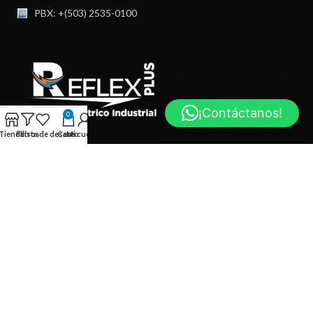
PBX: +(503) 2535-0100
¡Contáctanos!
0
Tienda
Filtros
Lista de deseos
Carro
Mi cuenta
Final diagonal universitaria, #1030 Colonia Layco, San Salvador
Tel: +(503) 7190 3225
PBX: +(503) 2535-0100
USEFUL LINKS
FOOTER MENU
Pagina diseñada por >
Ketplus
. 2026