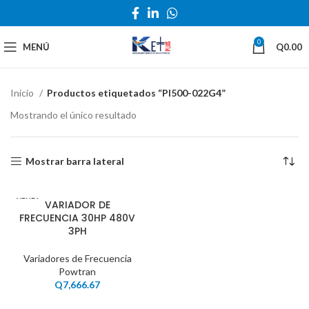
0
MENÚ
Q
0.00
Inicio
Productos etiquetados “PI500-022G4”
Mostrando el único resultado
Mostrar barra lateral
VENDI
VARIADOR DE
DO
FRECUENCIA 30HP 480V
3PH
Variadores de Frecuencia
Powtran
Q
7,666.67