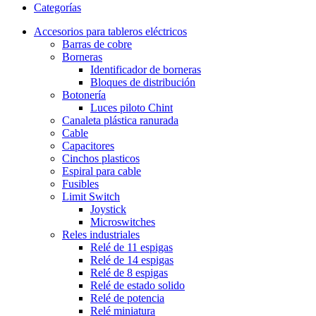
Categorías
Accesorios para tableros eléctricos
Barras de cobre
Borneras
Identificador de borneras
Bloques de distribución
Botonería
Luces piloto Chint
Canaleta plástica ranurada
Cable
Capacitores
Cinchos plasticos
Espiral para cable
Fusibles
Limit Switch
Joystick
Microswitches
Reles industriales
Relé de 11 espigas
Relé de 14 espigas
Relé de 8 espigas
Relé de estado solido
Relé de potencia
Relé miniatura