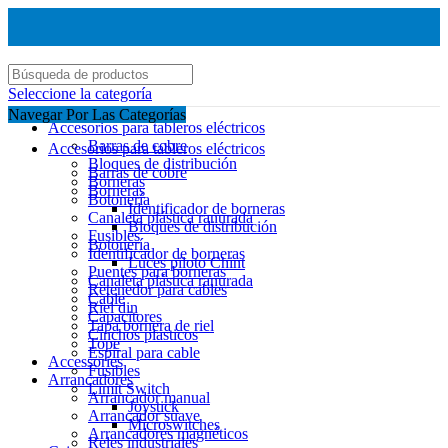
Seleccione la categoría
Navegar Por Las Categorías
Accesorios para tableros eléctricos
Barras de cobre
Accesorios para tableros eléctricos
Bloques de distribución
Barras de cobre
Borneras
Borneras
Botonería
Identificador de borneras
Canaleta plástica ranurada
Bloques de distribución
Fusibles
Botonería
Identificador de borneras
Luces piloto Chint
Puentes para borneras
Canaleta plástica ranurada
Retenedor para cables
Cable
Riel din
Capacitores
Tapa bornera de riel
Cinchos plasticos
Tope
Espiral para cable
Accessories
Fusibles
Arrancadores
Limit Switch
Arrancador manual
Joystick
Arrancador suave
Microswitches
Arrancadores magnéticos
Reles industriales