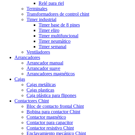
Relé para riel
Terminales
Transformadores de control chint
Timer industrial
Timer base de 8 pines
Timer eliro
Timer multifuncional
Timer neumático
Timer semanal
Ventiladores
Arrancadores
Arrancador manual
Arrancador suave
Arrancadores magnéticos
Cajas
Cajas metálicas
Cajas plasticas
Caja plástica para flipones
Contactores Chint
Bloc de contacto frontal Chint
Bobina para contactor Chint
Contactor magnético
Contactor para capacitor
Contactor resistivo Chint
Enclavamiento mecánico Chint