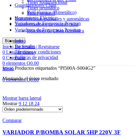
Timer multifuncional
Guardamotores Chint
Timer neumático
Relé térmico (Bimetálico)
Timer semanal
Herramienta Eléctrica
Transferencias manuales y automáticas
Variadores de Frecuencia Powtran
Transformadores de control chint
Variadores de Frecuencia Powtran
Reactores de Linea Armónica
Inicio
Búsqueda
Sucursales
Inicio De Sesión / Registrarse
Términos y condiciones
0
Lista de deseos
Políticas de privacidad
0
Comparar
0
elementos
Q
0.00
Inicio
Productos etiquetados “PI500A-S004G2”
Menú
Mostrando el único resultado
0
elementos
Q
0.00
Mostrar barra lateral
Mostrar
9
12
18
24
Comparar
VARIADOR P/BOMBA SOLAR 5HP 220V 3F