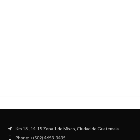
Km 18 , 14-15 Zona 1 de Mixco, Ciudad de Guatemala
Phone: +(502) 4653-3435