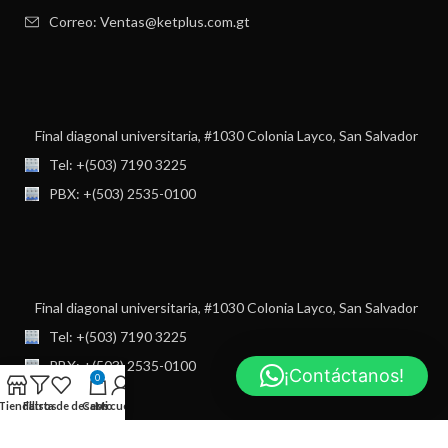
Correo: Ventas@ketplus.com.gt
Final diagonal universitaria, #1030 Colonia Layco, San Salvador
Tel: +(503) 7190 3225
PBX: +(503) 2535-0100
Final diagonal universitaria, #1030 Colonia Layco, San Salvador
Tel: +(503) 7190 3225
PBX: +(503) 2535-0100
¡Contáctanos!
0
Tienda
Filtros
Lista de deseos
Carro
Mi cuenta
USEFUL LINKS