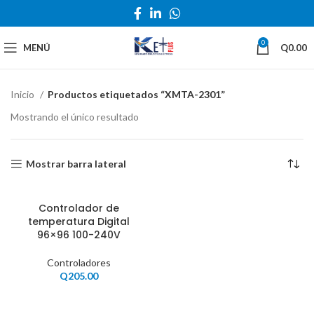
0
MENÚ
Q
0.00
Inicio
Productos etiquetados “XMTA-2301”
Mostrando el único resultado
Mostrar barra lateral
Controlador de
temperatura Digital
96×96 100-240V
Controladores
Q
205.00