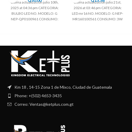
Q
50.00
Q
15.56
Ultima actualización julio 10th,
Ultima actualización julio 21st,
2025 at 04:36 pm CATEGORIA:
2026 at 03:46 pm CATEGORIA:
BULBO LED NO. MODELO: G
LED mr16 NO. MODELO: G NEP-
NEP-QP0100961 CONSUMO:
MR160100561 CONSUMO: 3W
25W BASE: E27 VOLTAJE:
capacidad: GU5.3 VOLTAJE:
Km 18 , 14-15 Zona 1 de Mixco, Ciudad de Guatemala
Phone: +(502) 4653-3435
Correo: Ventas@ketplus.com.gt