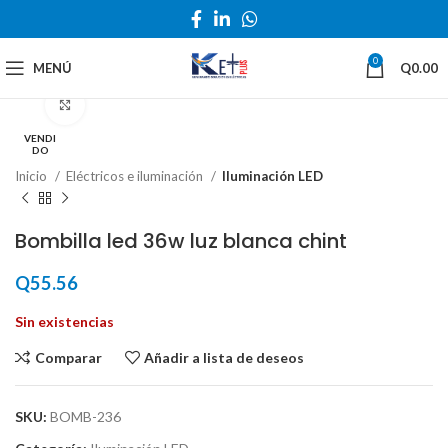
0
MENÚ
Q
0.00
Haga Click para agrandar
VENDI
DO
Inicio
Eléctricos e iluminación
Iluminación LED
Bombilla led 36w luz blanca chint
Q
55.56
Sin existencias
Comparar
Añadir a lista de deseos
SKU:
BOMB-236