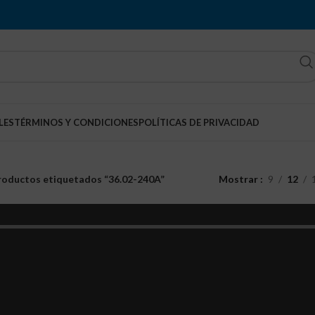
LES
TÉRMINOS Y CONDICIONES
POLÍTICAS DE PRIVACIDAD
roductos etiquetados “36.02-240A”
Mostrar
9
12
Espigas 240VAC 5 Amperios
Relé de 8 espigas
Q
50.00