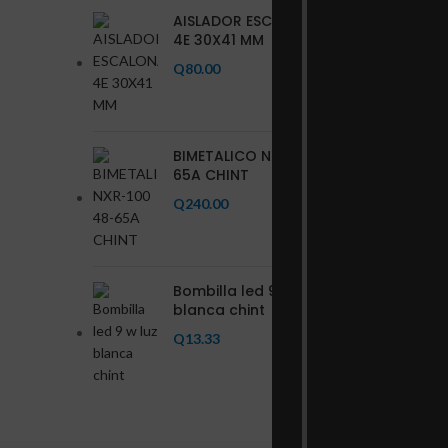
AISLADOR ESCALONADO
4E 30X41 MM
Q
80.00
BIMETALICO NXR-100 48-
65A CHINT
Q
240.00
Bombilla led 9 w luz
blanca chint
Q
13.33