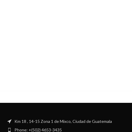
Km 18 , 14-15 Zona 1 de Mixco, Ciudad de Guatemala
Phone: +(502) 4653-3435