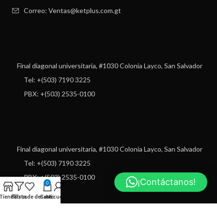
Correo: Ventas@ketplus.com.gt
Final diagonal universitaria, #1030 Colonia Layco, San Salvador
Tel: +(503) 7190 3225
PBX: +(503) 2535-0100
Final diagonal universitaria, #1030 Colonia Layco, San Salvador
Tel: +(503) 7190 3225
PBX: +(503) 2535-0100
¡Contáctanos!
0
Tienda
Filtros
Lista de deseos
Carro
Mi cuenta
USEFUL LINKS