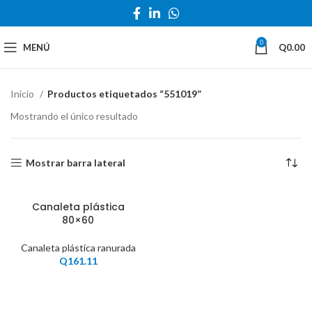
0
MENÚ
Q
0.00
Inicio
Productos etiquetados “551019”
Mostrando el único resultado
Mostrar barra lateral
Canaleta plástica
80×60
Canaleta plástica ranurada
Q
161.11