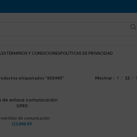
LES
TÉRMINOS Y CONDICIONES
POLÍTICAS DE PRIVACIDAD
roductos etiquetados “601440”
Mostrar
9
12
a de enlace comunicación
GPRS
nvertidor de comunicación
Q
3,888.89