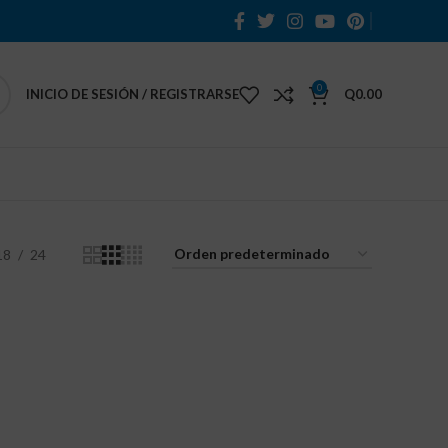
0
INICIO DE SESIÓN / REGISTRARSE
Q
0.00
18
24