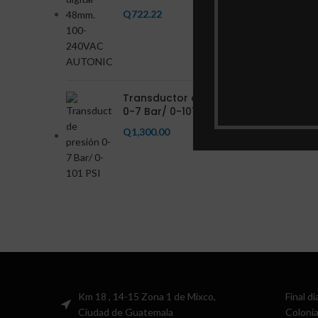
Q
722.22
Transductor de presión
0-7 Bar/ 0-101 PSI
Q
1,300.00
Km 18 , 14-15 Zona 1 de Mixco,
Final d
Ciudad de Guatemala
Colonia