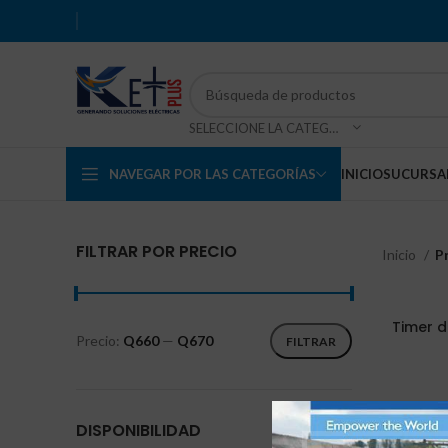
SELECCIONE LA CATEGORÍA
NAVEGAR POR LAS CATEGORÍAS
INICIO
SUCURSA
FILTRAR POR PRECIO
Inicio
P
VEND
Timer d
IDO
Precio:
Q660
—
Q670
FILTRAR
DISPONIBILIDAD