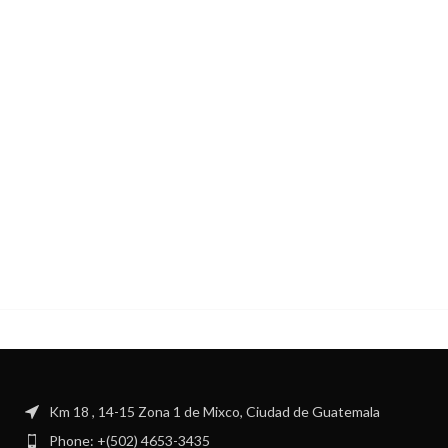
Km 18 , 14-15 Zona 1 de Mixco, Ciudad de Guatemala
Phone: +(502) 4653-3435