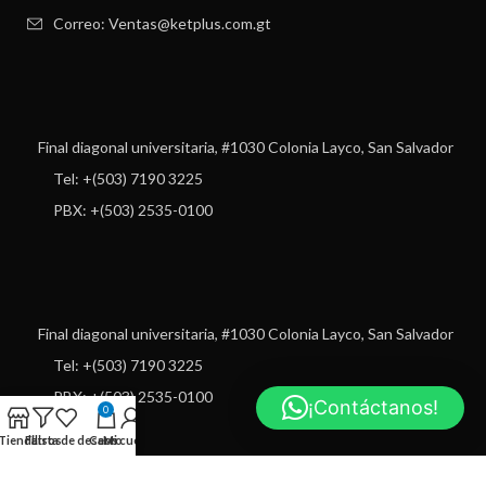
Correo: Ventas@ketplus.com.gt
Final diagonal universitaria, #1030 Colonia Layco, San Salvador
Tel: +(503) 7190 3225
PBX: +(503) 2535-0100
Final diagonal universitaria, #1030 Colonia Layco, San Salvador
Tel: +(503) 7190 3225
PBX: +(503) 2535-0100
¡Contáctanos!
0
Tienda
Filtros
Lista de deseos
Carro
Mi cuenta
USEFUL LINKS