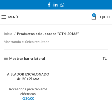
0
MENÚ
Q
0.00
Inicio
Productos etiquetados “CT4-20 M6”
Mostrando el único resultado
Mostrar barra lateral
AISLADOR ESCALONADO
4E 20X21 MM
Accesorios para tableros
eléctricos
Q
30.00