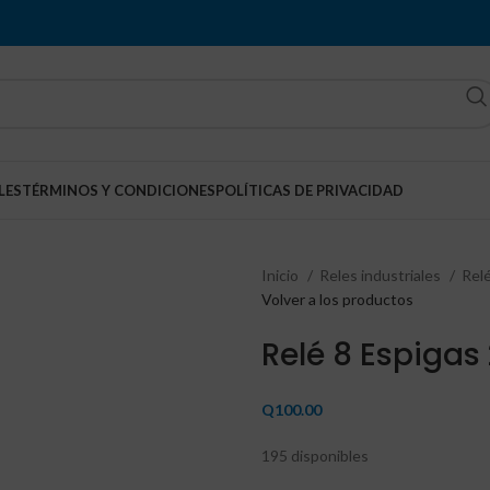
LES
TÉRMINOS Y CONDICIONES
POLÍTICAS DE PRIVACIDAD
Inicio
Reles industriales
Rel
Volver a los productos
Relé 8 Espiga
Q
100.00
195 disponibles