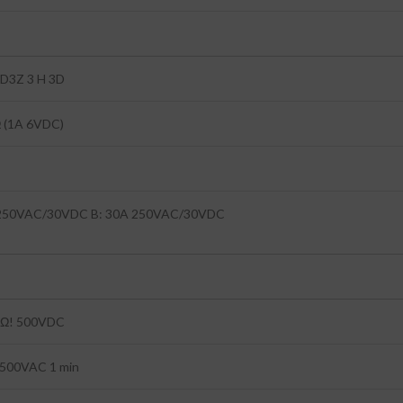
2D3Z 3 H 3D
 (1A 6VDC)
 250VAC/30VDC B: 30A 250VAC/30VDC
Ω! 500VDC
500VAC 1 min