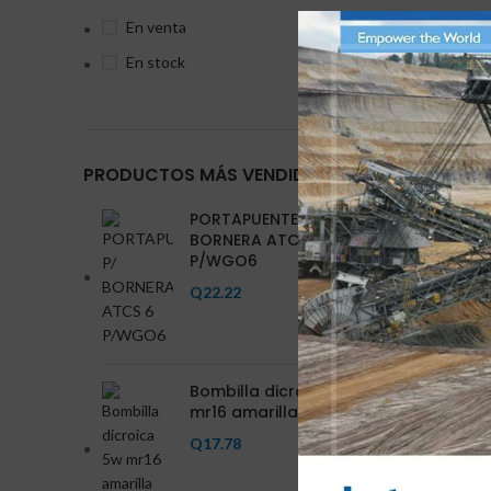
En venta
En stock
PRODUCTOS MÁS VENDIDOS
PORTAPUENTE P/
BORNERA ATCS 6
P/WGO6
Q
22.22
Bombilla dicroica 5w
mr16 amarilla chint
Q
17.78