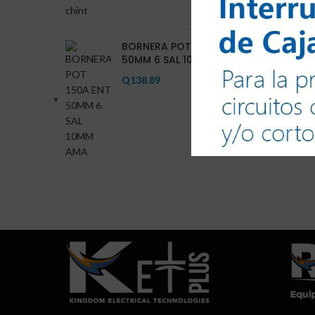
BORNERA POT 150A ENT
50MM 6 SAL 10MM AMA
Q
138.89