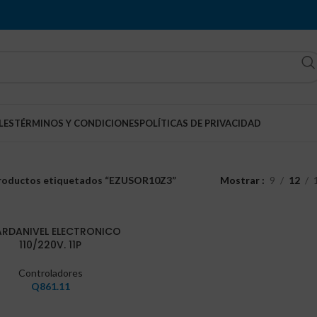
LES
TÉRMINOS Y CONDICIONES
POLÍTICAS DE PRIVACIDAD
roductos etiquetados “EZUSOR10Z3”
Mostrar
9
12
RDANIVEL ELECTRONICO
110/220V. 11P
Controladores
Q
861.11