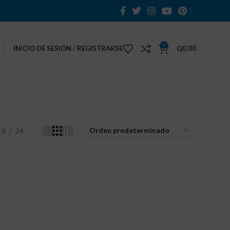
0
INICIO DE SESIÓN / REGISTRARSE
Q
0.00
18
24