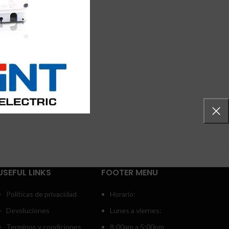
USEFUL LINKS
FOOTER MENU
Politicas de privacidad
Horario:
Devoluciones
Lunes a viernes:
Terminos y condiciones
8:00am a 5:00pm