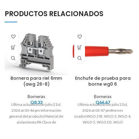
PRODUCTOS RELACIONADOS
Bornera para riel 6mm
Enchufe de prueba para
(awg 26-8)
borne wg0 6
Borneras
Borneras
Q
8.33
Q
66.67
Ultima actualización julio 21st,
Ultima actualización julio 21st,
2026 at 03:46 pm Información
2026 at 03:47 pmBornes
general del producto Material de
usadosWGO 2 IR, WGO 3, WGO 4,
aislamiento PA Clase de
WGO 5, WGO D5, WGO
inflamabilidad acc.