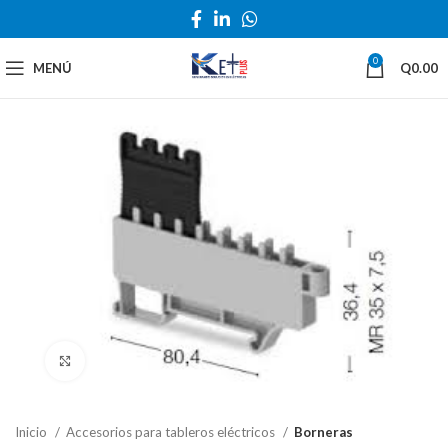
0
MENÚ
Q
0.00
Haga Click para agrandar
Inicio
Accesorios para tableros eléctricos
Borneras