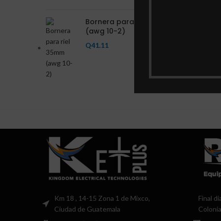
Bornera para riel 35mm
(awg 10-2)
Q
41.11
Km 18 , 14-15 Zona 1 de Mixco,
Final d
Ciudad de Guatemala
Colonia