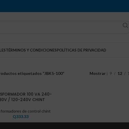
LES
TÉRMINOS Y CONDICIONES
POLÍTICAS DE PRIVACIDAD
roductos etiquetados “JBK5-100”
Mostrar
9
12
SFORMADOR 100 VA 240-
80V / 120-240V CHINT
formadores de control chint
Q
333.33