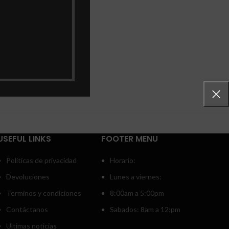
USEFUL LINKS
FOOTER MENU
Politicas de privacidad
Horario:
Devoluciones
Lunes a viernes:
Terminos y condiciones
8:00am a 5:00pm
Contáctanos
Sabados: 8am a 12:pm
Ultimas noticias