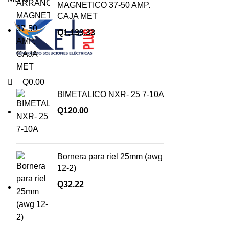
MAGNETICO 37-50 AMP.
CAJA MET
Q
1,133.33
Q
0.00
BIMETALICO NXR- 25 7-10A
Q
120.00
Bornera para riel 25mm (awg
12-2)
Q
32.22