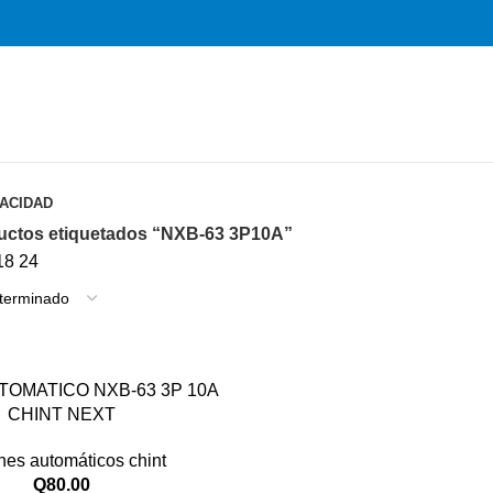
VACIDAD
uctos etiquetados “NXB-63 3P10A”
18
24
TOMATICO NXB-63 3P 10A
CHINT NEXT
nes automáticos chint
Q
80.00