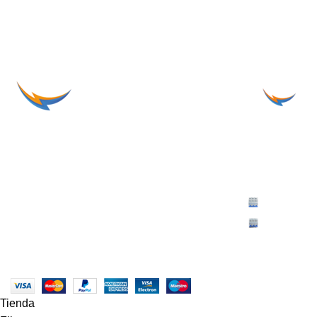
Km 18 , 14-15 Zona 1 de Mixco, Ciudad de
Final diagona
Guatemala
Layco, San S
Phone: +(502) 4653-3435
Tel: +(503
Correo: Ventas@ketplus.com.gt
PBX: +(503
Pagina diseñada por >
Ketplus
. 2026
Tienda