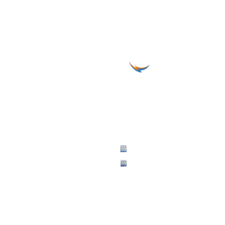
Final diagonal universitaria,
l universitaria, #1030 Colonia
#1030 Colonia Layco, San
alvador
Salvador
) 7190 3225
Tel: +(503) 7190 3225
) 2535-0100
PBX: +(503) 2535-0100