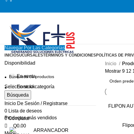
0
0
0
Navegar Por Las Categorías
INICIO
SUCURSALES
TÉRMINOS Y CONDICIONES
POLÍTICAS DE PRI
Disponibilidad
Inicio
Prod
Mostrar
9
12
En venta
En stock
Seleccione la categoría
Búsqueda
Inicio De Sesión / Registrarse
FLIPON AU
0
Lista de deseos
Productos más vendidos
0
Comparar
Flipo
Q
0.00
ARRANCADOR
Menú