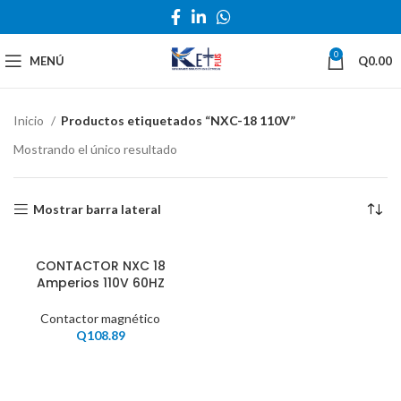
0
MENÚ
Q
0.00
Inicio
Productos etiquetados “NXC-18 110V”
Mostrando el único resultado
Mostrar barra lateral
CONTACTOR NXC 18
Amperios 110V 60HZ
Contactor magnético
Q
108.89