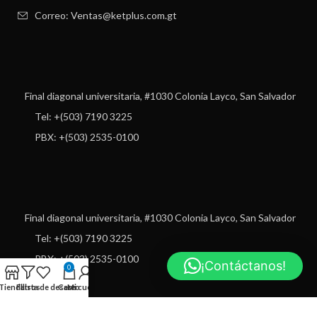
Correo: Ventas@ketplus.com.gt
Final diagonal universitaria, #1030 Colonia Layco, San Salvador
Tel: +(503) 7190 3225
PBX: +(503) 2535-0100
Final diagonal universitaria, #1030 Colonia Layco, San Salvador
Tel: +(503) 7190 3225
PBX: +(503) 2535-0100
¡Contáctanos!
0
Tienda
Filtros
Lista de deseos
Carro
Mi cuenta
USEFUL LINKS