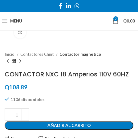
0
MENÚ
Q
0.00
Haga Click para agrandar
Inicio
Contactores Chint
Contactor magnético
CONTACTOR NXC 18 Amperios 110V 60HZ
Q
108.89
1106 disponibles
AÑADIR AL CARRITO