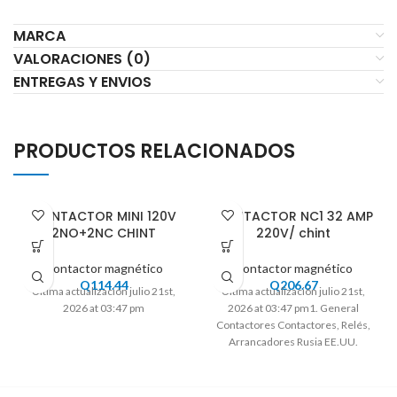
MARCA
VALORACIONES (0)
ENTREGAS Y ENVIOS
PRODUCTOS RELACIONADOS
CONTACTOR MINI 120V
CONTACTOR NC1 32 AMP
2NO+2NC CHINT
220V/ chint
Contactor magnético
Contactor magnético
Q
114.44
Q
206.67
Ultima actualización julio 21st,
Ultima actualización julio 21st,
2026 at 03:47 pm
2026 at 03:47 pm1. General
Contactores Contactores, Relés,
Arrancadores Rusia EE.UU.
Rep.Checa Ucrania Sud Africa UE