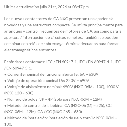
Ultima actualización julio 21st, 2026 at 03:47 pm
Los nuevos contactores de CA NXC presentan una apariencia
novedosa y una estructura compacta. Se utiliza principalmente para
arranques y control frecuentes de motores de CA, así como para la
apertura / interrupción de circuitos remotos. También se pueden
combinar con relés de sobrecarga térmica adecuados para formar
electromagnéticos entrantes.
Estándares conformes: IEC / EN 60947-1, IEC / EN 60947-4-1, IEC
/ EN 60947-5-1.
● Corriente nominal de funcionamiento Ie: 6A ~ 630A
● Voltaje de operación nominal Ue: 220V ~ 690V
● Voltaje de aislamiento nominal: 690 V (NXC-06M ~ 100), 1000 V
(NXC-120 ~ 630)
● Número de polos: 3P y 4P (solo para NXC-06M ~ 12M)
● Método de control de la bobina: CA (NXC-06 (M) ~ 225), CC
(NXC-06M ~ 12M), CA / CC (NXC-265 ~ 630)
● Método de instalación: instalación de riel y tornillo NXC-06M ~
100,