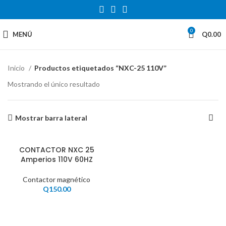
0
MENÚ
Q
0.00
Inicio
Productos etiquetados “NXC-25 110V”
Mostrando el único resultado
Mostrar barra lateral
CONTACTOR NXC 25
Amperios 110V 60HZ
Contactor magnético
Q
150.00