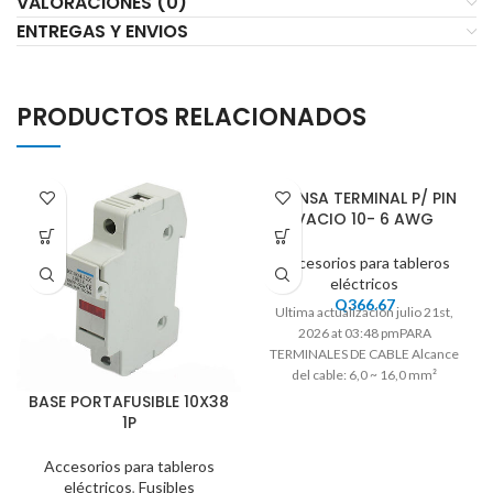
VALORACIONES (0)
ENTREGAS Y ENVIOS
PRODUCTOS RELACIONADOS
PRENSA TERMINAL P/ PIN
VACIO 10- 6 AWG
Accesorios para tableros
eléctricos
Q
366.67
Ultima actualización julio 21st,
2026 at 03:48 pmPARA
TERMINALES DE CABLE Alcance
del cable: 6,0 ~ 16,0 mm²
BASE PORTAFUSIBLE 10X38
1P
Accesorios para tableros
eléctricos
,
Fusibles