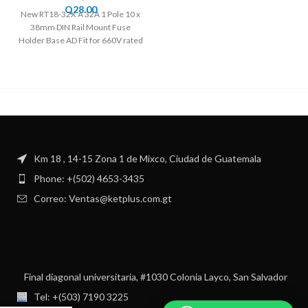
Q
28.00
New RT18-32X A 32A 1 Pole 10 x
38mm DIN Rail Mount Fuse
Holder Base AD Fit for 660V rated
Km 18 , 14-15 Zona 1 de Mixco, Ciudad de Guatemala
Phone: +(502) 4653-3435
Correo: Ventas@ketplus.com.gt
Final diagonal universitaria, #1030 Colonia Layco, San Salvador
Tel: +(503) 7190 3225