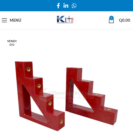
0
MENÚ
Q
0.00
VENDI
DO